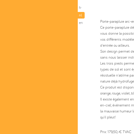
fr
nl
Porte-parapluie arc-en
en
Ce porte-parapluie d
vous donne la possibi
vos différents modèle
d'entrée ou ailleurs.
Son design permet de 
sans nous laisser indi
Les trois pieds permet
types de sol et sont é
résiduelle n'abîme pa
nature déjà hydrofuge
Ce produit est disponi
orange, rouge, violet, b
Il existe également en 
en-ciel; événement ma
la mauvaise humeur lor
qu'il pleut!
Prix: 179,50,-€ TVAC