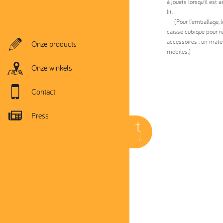
à jouets lorsqu’il est
lit.
(Pour l’emballage, l
caisse cubique pour re
accessoires : un mate
Onze products
mobiles.)
Onze winkels
Contact
Press