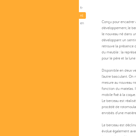
fr
nl
Conçu pour encadrer a
en
développement, le be
le nouveau né dans un
développant un senti
retrouve la présence 
du meuble : la représe
pour le père et la lun
Disponible en deux ver
l’autre basculant. On 
mesure au nouveau né.
fonction du matelas. I
mobile fixé à la coque.
Le berceau est réalisé
procédé de rotomoulage
enrobés d’une matière
Le berceau est déclina
évolue également avec