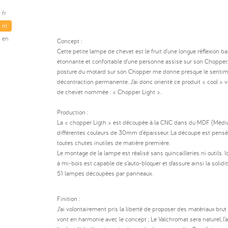
fr
nl
en
Concept :
Cette petite lampe de chevet est le fruit d’une longue réflexion bas
étonnante et confortable d’une personne assise sur son Chopper. 
posture du motard sur son Chopper me donne presque le sentime
décontraction permanente. J’ai donc orienté ce produit « cool »
de chevet nommée : « Chopper Light ».
Production :
La « chopper Ligth » est découpée à la CNC dans du MDF (Méd
différentes couleurs de 30mm d’épaisseur. La découpe est pensée 
toutes chutes inutiles de matière première.
Le montage de la lampe est réalisé sans quincailleries ni outils. I
à mi-bois est capable de s’auto-bloquer et d’assure ainsi la solidité
51 lampes découpées par panneaux.
Finition :
J’ai volontairement pris la liberté de proposer des matériaux brut 
vont en harmonie avec le concept ; Le Valchromat sera naturel, l’