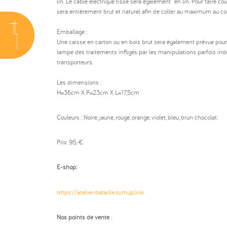
lin. Le câble électrique tissé sera également en lin. Pour faire cou
sera entièrement brut et naturel afin de coller au maximum au co
Emballage :
Une caisse en carton ou en bois brut sera également prévue pour 
lampe des traitements infligés par les manipulations parfois ind
transporteurs.
Les dimensions :
H=36cm X P=23cm X L=17,5cm
Couleurs : Noire, jaune, rouge, orange, violet, bleu, brun chocolat.
Prix: 95,-€
E-shop:
https://atelier-bataille.sumup.link
Nos points de vente
: