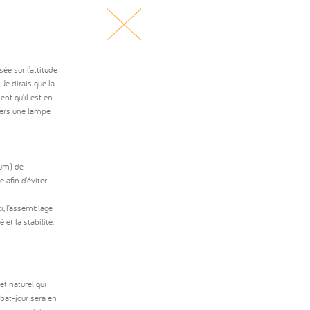
ée sur l’attitude
Je dirais que la
nt qu’il est en
 vers une lampe
ium) de
afin d’éviter
ci, l’assemblage
 et la stabilité.
et naturel qui
abat-jour sera en