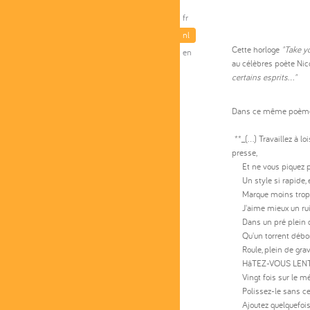
fr
nl
Cette horloge
"Take y
en
au célèbres poète Nic
certains esprits..."
Dans ce même poème, l
**_(...) Travaillez à lo
presse,
Et ne vous piquez poi
Un style si rapide, e
Marque moins trop d
J'aime mieux un ruiss
Dans un pré plein d
Qu'un torrent débordé
Roule, plein de gravie
HâTEZ-VOUS LENTEME
Vingt fois sur le mét
Polissez-le sans cess
Ajoutez quelquefois, 