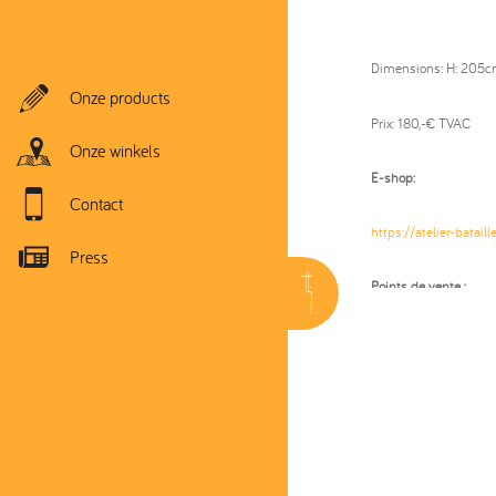
Dimensions: H: 205c
Onze products
Prix: 180,-€ TVAC
Onze winkels
E-shop:
Contact
https://atelier-bataill
Press
Points de vente :
Atelier Bataille à Mon
Tel. 0032 (0) 498 77
atelier.bataille@proxi