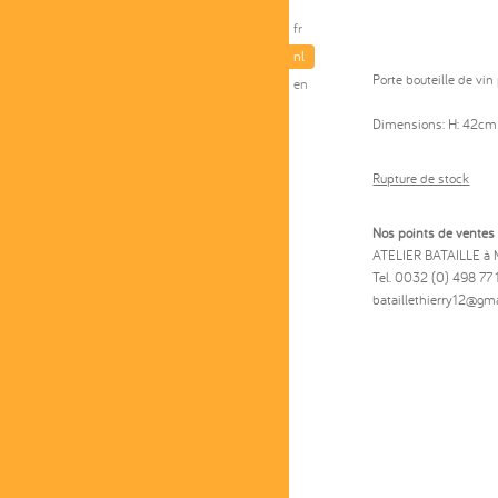
fr
nl
Porte bouteille de vin 
en
Dimensions: H: 42cm 
Rupture de stock
Nos points de ventes 
ATELIER BATAILLE à 
Tel. 0032 (0) 498 77 
bataillethierry12@gm