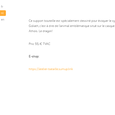
fr
nl
en
Ce support bouteille est spécialement dessiné pour évoquer le s
Goliath, c'est à dire de l'animal emblématique situé sur le casque
Athois. Le dragon!
Prix: 55,-€ TVAC
E-shop:
https://atelier-bataille.sumup.link