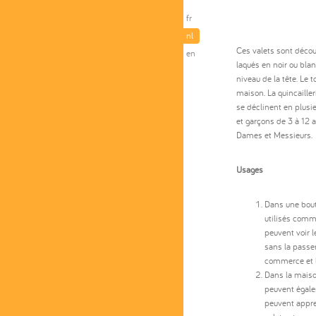
fr
nl
Ces valets sont déco
en
laqués en noir ou blan
niveau de la tête. Le 
maison. La quincailler
se déclinent en plusieu
et garçons de 3 à 12 a
Dames et Messieurs.
Usages
Dans une bout
utilisés comme
peuvent voir l
sans la passer
commerce et l
Dans la maison
peuvent égalem
peuvent appre