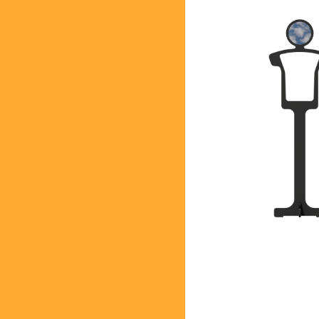
Dimensions: H: 180cm
Prix: 400,-€ TVAC
E-shop:
https://atelier-bataill
Nos points de vente :
Atelier Bataille à Mons
Tel. 0032 (0) 498 77
atelier.bataille@proxi