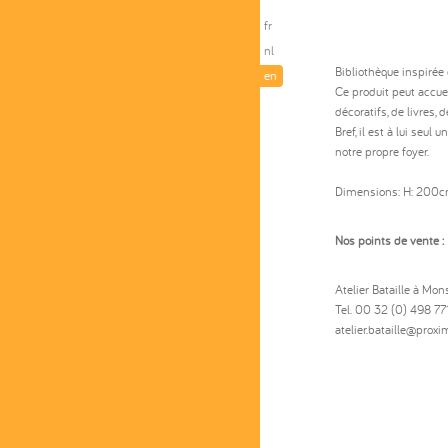
fr
nl
Bibliothèque inspirée 
en
Ce produit peut accueil
décoratifs, de livres, de
Bref, il est à lui seul
notre propre foyer.
Dimensions: H: 200cm
Nos points de vente :
Atelier Bataille à Mons
Tel. 00 32 (0) 498 7
atelier.bataille@proxi